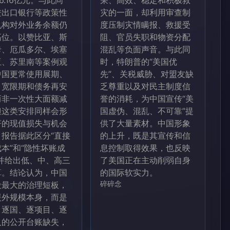
46.16亿元。与此同
荣、高效、稳定和积极救
进出口银行等政策性
灾的一面，却利用审查制
机构对外业务余额仍
度压制灾情瞒报、救援受
高位。以赞比亚、斯
阻、官员失职和物资分配
卡、厄瓜多尔、埃塞
混乱等负面声音。与此同
亚、苏里南等案例观
时，特朗普的“美国优
中国更常使用展期、
先”、关税威胁、对盟友缺
、宽限期和债务再安
乏尊重以及对民主制度信
而非一次性大面额减
誉的消耗，为中国宣传“美
但这类安排同样会形
国虚伪、混乱、不可靠”提
著的现值损失与机会
供了大量素材。中国形象
。报告据此区分“直接
的上升，既是其宣传和信
本”和“隐性坏账成
息控制取得效果，也反映
，并给出低、中、高三
了美国正在主动削弱自身
算。结论认为，中国
的国际软实力。
段最大的治理短板，
碎碎念
援外规模本身，而是
、逐国、逐项目、逐
人的公开台账缺失，