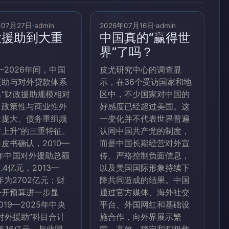
年07月27日
admin
2026年07月16日
admin
大援助到大重
中国真的“赢得世
界”了吗？
2—2026年间，中国
皮尤研究中心的调查显
援助与对外贷款体系
示，在36个受访国家和地
出“财政援助规模相对
区中，不少国家对中国的
、政策性与商业性外
好感度已经超过美国。这
量庞大、债务重组频
一变化并不代表世界普遍
著上升”的三重特征。
认同中国共产党的制度，
皮书确认，2010—
而是中国长期经营对外宣
2年中国对外援助总额
传、严格控制负面信息，
3.4亿元，2013—
以及美国国际形象持续下
8年为2702亿元；财
降共同造成的结果。中国
公开预算进一步显
通过官方媒体、海外社交
019—2025年中央
平台、外国网红和基础设
对外援助”科目合计
施合作，向外界展示繁