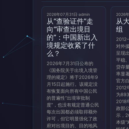
2026年07月31日
admin
2026
从“查验证件”走
从
向“审查出境目
组
的”：中国新出入
201
境规定收紧了什
对外
么？
呈现
平稳
2026年7月31日公布的
贷存
《国务院关于出境入境管
率显
理的规定》将于2026年9
官方白
月15日起施行。该规定没
201
有恢复面向所有中国公民
为89
的普遍性“出境审批制
201
度”，也没有规定普通公民
政部
每次出国都必须取得额外
示，2
许可，但它明显强化了政
本级“
府对出境目的、目的地风