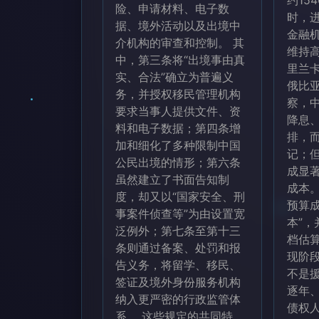
约15
险、申请材料、电子数
时，
据、境外活动以及出境中
金融
介机构的审查和控制。 其
维持
中，第三条将“出境事由真
里兰
实、合法”确立为普遍义
俄比
务，并授权移民管理机构
察，
要求当事人提供文件、资
降息
料和电子数据；第四条增
排，
加和细化了多种限制中国
记；
公民出境的情形；第六条
成显
虽然建立了书面告知制
成本
度，却又以“国家安全、刑
预算成
事案件侦查等”为由设置宽
本”
泛例外；第七条至第十三
档估
条则通过备案、处罚和报
现阶
告义务，将留学、移民、
不是
签证及境外身份服务机构
逐年
纳入更严密的行政监管体
债权
系。 这些规定的共同特