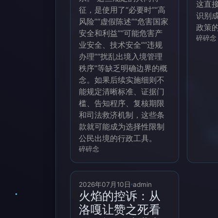
这直
征，是使用了“必要时”“高
识别
风险”“虚假陈述”“危害国家
政策
安全和利益”“可能危害产
碎碎念
业安全、技术安全”“违规
办理”“扰乱出境入境管理
秩序”等缺乏明确边界的概
念。如果后续实施细则不
能规定清晰标准、证据门
槛、告知程序、复核期限
和司法救济机制，这些条
款就可能成为选择性限制
公民出境的行政工具。
碎碎念
2026年07月10日
admin
火焰的控诉：从
洛嘎让赞之死看