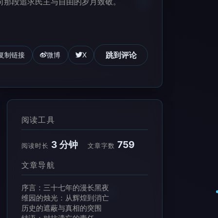
向那段追求民主与自由的岁月致敬。
跳到评论
复制链接
微博
X
阅读工具
3 分钟
759
阅读时长
文章字数
文章导航
序言：三十七年的漫长黑夜
维园的烛光：从辉煌到消亡
历史的遮蔽与真相的突围