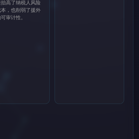
接抬高了纳税人风险
成本，也削弱了援外
的可审计性。