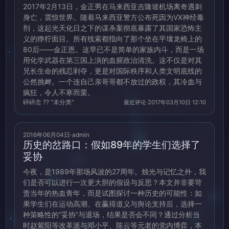
2017年2月13日，金正男在马来西亚吉隆坡机场离奇遇刺
身亡，震惊世界。随着马来西亚警方公布死因为VX神经毒
剂，这起光天化日之下的谋杀案彻底暴露了其国家恐怖主
义的狰狞面目。所有线索都指向了那个坐在平壤龙椅上的
80后——金正恩。这早已不是简单的家族内斗，而是一场
用化学武器在第三国上演的血腥政治清洗。这不仅是对其
兄长生命的残忍剥夺，更是对国际秩序和人类文明底线的
公然挑衅。一个连自己亲哥哥都不放过的政权，其冷血与
疯狂，令人不寒而栗。
碎碎念 ?? "未分类"
最近评论 2017年03月10日 12:10
2016年06月04日
admin
历史的岔路口：假如89年的学生们选择了
妥协
今夜，是1989年那场风波的27周年。烛光与记忆之外，我
们是否可以进行一次更大胆的假设与反思？本文并非要苛
责当年的热血青年，而是试图探讨一种历史的可能性：如
果学生们在运动高潮、在赢得道义与舆论支持后，选择一
种策略性的“妥协”与退场，结果是否会不同？通过分析当
时赵紫阳等改革派与邓小平、陈云等元老的党内博弈，本