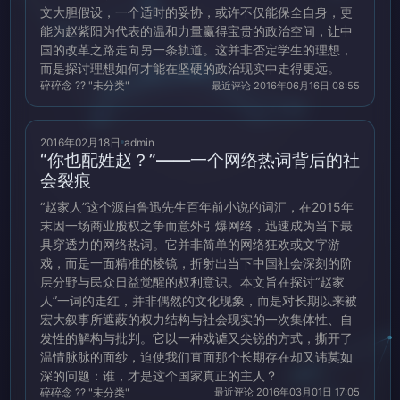
文大胆假设，一个适时的妥协，或许不仅能保全自身，更
能为赵紫阳为代表的温和力量赢得宝贵的政治空间，让中
国的改革之路走向另一条轨道。这并非否定学生的理想，
而是探讨理想如何才能在坚硬的政治现实中走得更远。
碎碎念 ?? "未分类"
最近评论 2016年06月16日 08:55
2016年02月18日
admin
“你也配姓赵？”——一个网络热词背后的社
会裂痕
“赵家人”这个源自鲁迅先生百年前小说的词汇，在2015年
末因一场商业股权之争而意外引爆网络，迅速成为当下最
具穿透力的网络热词。它并非简单的网络狂欢或文字游
戏，而是一面精准的棱镜，折射出当下中国社会深刻的阶
层分野与民众日益觉醒的权利意识。本文旨在探讨“赵家
人”一词的走红，并非偶然的文化现象，而是对长期以来被
宏大叙事所遮蔽的权力结构与社会现实的一次集体性、自
发性的解构与批判。它以一种戏谑又尖锐的方式，撕开了
温情脉脉的面纱，迫使我们直面那个长期存在却又讳莫如
深的问题：谁，才是这个国家真正的主人？
碎碎念 ?? "未分类"
最近评论 2016年03月01日 17:05