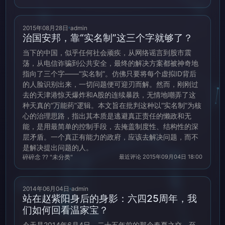
2015年08月28日
admin
治国安邦，靠“实名制”这三个字就够了？
当下的中国，似乎任何社会顽疾，从网络谣言到股市震
荡，从电信诈骗到公共安全，最终的解决方案都被神奇地
指向了三个字——“实名制”。仿佛只要将每个虚拟ID背后
的人脸识别出来，一切问题便可迎刃而解。然而，刚刚过
去的天津港惊天爆炸和A股的连续暴跌，无情地嘲弄了这
种天真的“万能药”逻辑。本文旨在批判这种以“实名制”为核
心的治理思路，指出其本质是逃避真正责任的懒政和无
能，是用最简单的控制手段，去掩盖制度性、结构性的深
层矛盾。一个真正有能力的政府，应该去解决问题，而不
是解决提出问题的人。
碎碎念 ?? "未分类"
最近评论 2015年09月04日 18:00
2014年06月04日
admin
站在赵紫阳身后的身影：六四25周年，我
们如何回看温家宝？
今天是2014年6月4日，二十五年前的那个春夏之交，至