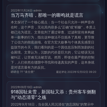
2022年11月24日
admin
当万马齐喑，那唯一的嘶鸣就是谎言
本文探讨了一个核心观点：当一个社会只允许一种声音存
在时，这个声音，无论其内容多么“正确”或“积极”，本质上
都已沦为谎言。文章批判了通过审查、过滤和宣传来构建
单一叙事的行为，指出这种做法不仅扼杀了真相，更导致
了公信力的彻底崩塌。在官方宏大叙事与个体真实感受日
益脱节的今天，我们看到的是一个因信息压制而加剧的社
会困境。文章认为，沉默的代价是巨大的，它让错误无法
被纠正，让苦难无法被言说。然而，即使在最严密的控制
下，人们依然在缝隙中寻找和传递真实的声音，这本身就
是对谎言最有力的反抗。
碎碎念 ?? "未分类"
最近评论 2022年12月02日 09:20
2022年09月19日
admin
918国耻未雪，新国耻又添：贵州客车侧翻
与“动态清零”之殇
2022年9月18日，当全国人民沉浸在“勿忘国耻”的警示中