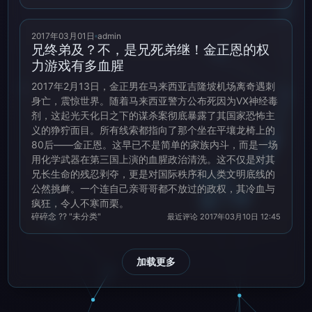
2017年03月01日
admin
兄终弟及？不，是兄死弟继！金正恩的权
力游戏有多血腥
2017年2月13日，金正男在马来西亚吉隆坡机场离奇遇刺
身亡，震惊世界。随着马来西亚警方公布死因为VX神经毒
剂，这起光天化日之下的谋杀案彻底暴露了其国家恐怖主
义的狰狞面目。所有线索都指向了那个坐在平壤龙椅上的
80后——金正恩。这早已不是简单的家族内斗，而是一场
用化学武器在第三国上演的血腥政治清洗。这不仅是对其
兄长生命的残忍剥夺，更是对国际秩序和人类文明底线的
公然挑衅。一个连自己亲哥哥都不放过的政权，其冷血与
疯狂，令人不寒而栗。
碎碎念 ?? "未分类"
最近评论 2017年03月10日 12:45
加载更多