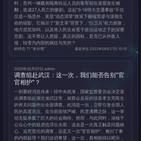
时，贵州一辆载有隔离转运人员的客车却在凌晨发生侧
翻，造成27人死亡的惨剧。这起“9·18特大交通事故”不仅
仅是一场意外，更是“动态清零”政策下极端荒谬与漠视生
命的缩影。它揭示了“新文革”背景下，“白卫兵”权力膨胀，
地方层层加码，以及将人民生命置于政治运动之下的深重
悲剧。这不禁让人质疑，真正的国耻，是否已从外敌入
侵，转变为内部的疯狂与失控？
碎碎念 ?? "未分类"
最近评论 2022年09月27日 10:15
2020年02月07日
admin
调查组赴武汉：这一次，我们能否告别“官
官相护”？
一则重磅消息传来：经中央批准，国家监察委员会决定派
出调查组赴湖北省武汉市，就群众反应的涉及李文亮医生
的有关问题作出全面调查。此消息一出，立即引发全国人
民的高度关注。在当前疫情严峻、民意沸腾之际，这一举
动无疑承载了巨大的社会期待。然而，与此同时，深植于
公众心中的疑虑也浮出水面：这会是一次真正触及问题核
心、追究责任的调查，还是又一次“官官相护”、敷衍了事
的内部处理？我们迫切希望，这一次，真相能得以昭示，