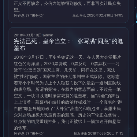
正义不再缺席，公信力能够得到修复，而非再次让民众失
望。
碎碎念 ?? "未分类"
最近评论 2020年02月16日 14:05
2018年03月18日
admin
宪法已死，皇帝当立：一张写满“同意”的遮
羞布
2018年3月17日，历史将铭记这一天。在人民大会堂那片
红色的海洋里，2970票赞成，0票反对，0票弃权——习
近平“全票当选”国家主席。几天前，同样在这里，宪法
被“胜利”修改，国家主席的任期限制被正式废除。这标志
着邓小平时代为防止个人独裁而设下的最后一道制度防线
彻底崩塌。所谓的宪法，在权力的意志面前，不过是一纸
空文，一块可以随时按需裁剪的遮羞布。当“两会”的舞台
上上演着一幕幕精心编排的政治样板戏时，一个真实的“翻
白眼”却意外地戳破了“大外宣”营造的和谐泡沫，暴露出民
众对这场加冕大戏最真实的观感。历史的车轮正在倒转，
终身制的幽灵重现神州，我们正被绑上一辆加速开向悬崖
的倒车。
碎碎念 ?? "未分类"
最近评论 2018年03月26日 11:15